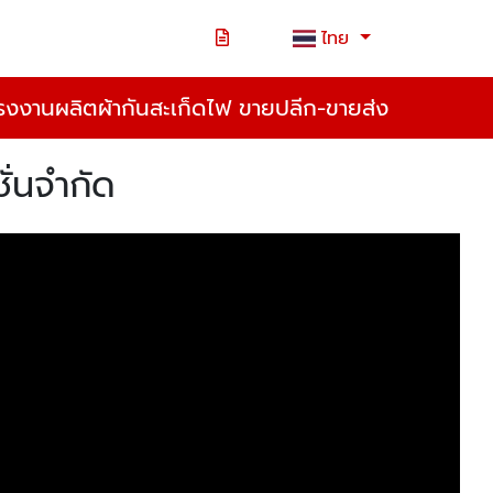
ไทย
รงงานผลิตผ้ากันสะเก็ดไฟ ขายปลีก-ขายส่ง
ั่นจำกัด