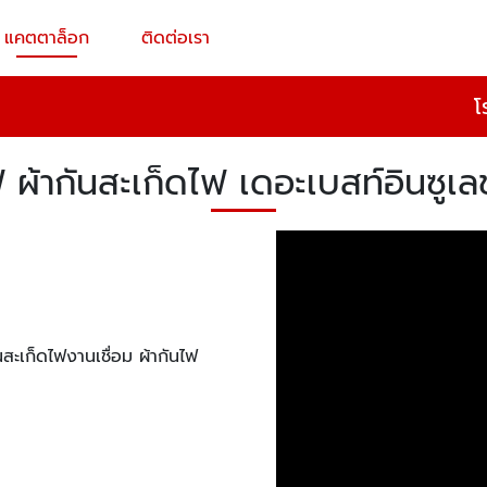
แคตตาล็อก
ติดต่อเรา
โ
ฟ ผ้ากันสะเก็ดไฟ เดอะเบสท์อินซูเลช
นสะเก็ดไฟงานเชื่อม ผ้ากันไฟ