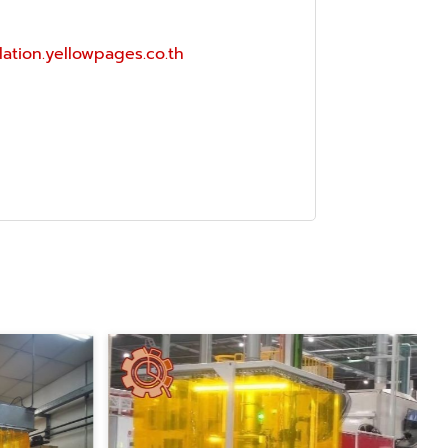
lation.yellowpages.co.th