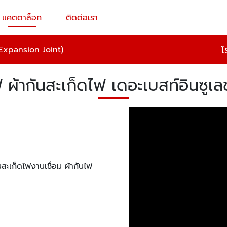
แคตตาล็อก
ติดต่อเรา
โ
(Expansion Joint)
ฟ ผ้ากันสะเก็ดไฟ เดอะเบสท์อินซูเลช
นสะเก็ดไฟงานเชื่อม ผ้ากันไฟ