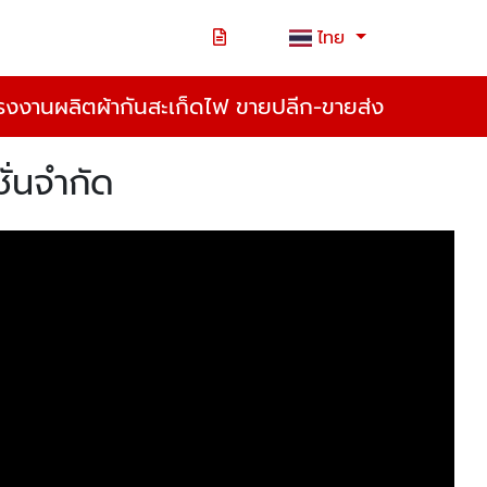
ไทย
รงงานผลิตผ้ากันสะเก็ดไฟ ขายปลีก-ขายส่ง
ั่นจำกัด