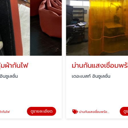
้มผ้ากันไฟ
ินซูเลชั่น
เดอะเบสท์ อินซูเลชั่น
ดูรายละเอียด
ดู
้ากันไฟ
ม่านกันแสงเชื่อมพร้อมรางม่าน