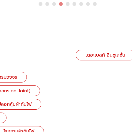
เดอะเบสท์ อินซูเลชั่น
บครบวงจร
pansion Joint)
ลอกหุ้มผ้ากันไฟ
โรงงานผ้ากันไฟ